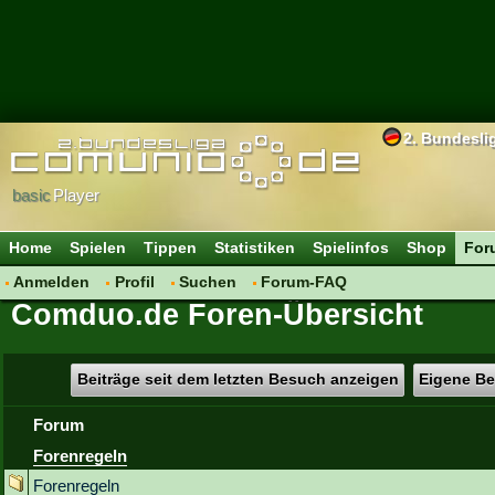
2. Bundesli
basic
Player
Home
Spielen
Tippen
Statistiken
Spielinfos
Shop
For
Anmelden
Profil
Suchen
Forum-FAQ
Comduo.de Foren-Übersicht
Beiträge seit dem letzten Besuch anzeigen
Eigene Be
Forum
Forenregeln
Forenregeln