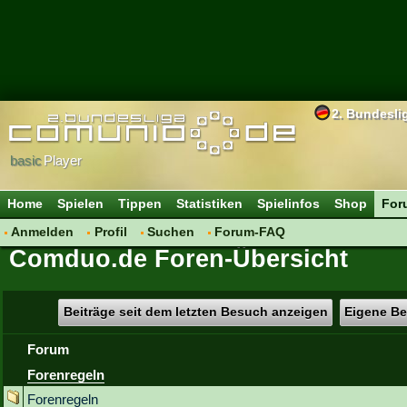
2. Bundesli
basic
Player
Home
Spielen
Tippen
Statistiken
Spielinfos
Shop
For
Anmelden
Profil
Suchen
Forum-FAQ
Comduo.de Foren-Übersicht
Beiträge seit dem letzten Besuch anzeigen
Eigene Be
Forum
Forenregeln
Forenregeln