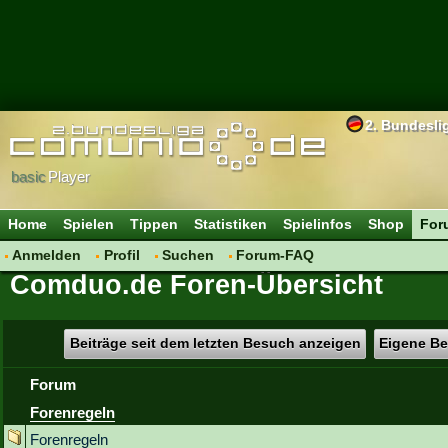
2. Bundesli
basic
Player
Home
Spielen
Tippen
Statistiken
Spielinfos
Shop
For
Anmelden
Profil
Suchen
Forum-FAQ
Comduo.de Foren-Übersicht
Beiträge seit dem letzten Besuch anzeigen
Eigene Be
Forum
Forenregeln
Forenregeln