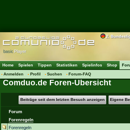
2. Bundesli
basic
Player
Home
Spielen
Tippen
Statistiken
Spielinfos
Shop
For
Anmelden
Profil
Suchen
Forum-FAQ
Comduo.de Foren-Übersicht
Beiträge seit dem letzten Besuch anzeigen
Eigene Be
Forum
Forenregeln
Forenregeln