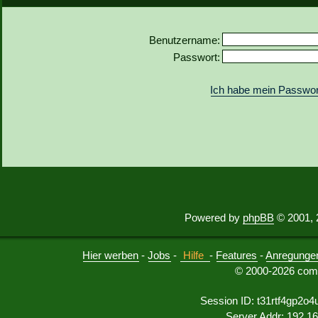
Benutzername:
Passwort:
Ich habe mein Passwor
Powered by
phpBB
© 2001, 
Hier werben
-
Jobs
-
Hilfe
-
Features
-
Anregunge
© 2000-2026 comu
Session ID: t31rtf4gp2o
Server Addr: 192.1