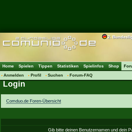
2. Bundesli
Home
Spielen
Tippen
Statistiken
Spielinfos
Shop
For
Anmelden
Profil
Suchen
Forum-FAQ
Login
Comduo.de Foren-Übersicht
Gib bitte deinen Benutzernamen und dein P