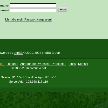
ername:
sswort:
Ich habe mein Passwort vergessen!
owered by
phpBB
© 2001, 2002 phpBB Group
lfe
-
Features
-
Anregungen, Wünsche, Probleme?
-
Links
-
Kontakt
© 2000-2026 comunio.net
Session ID: 47ahk8hatvl5sa2gruo87rbv46
Server Addr: 192.168.113.119