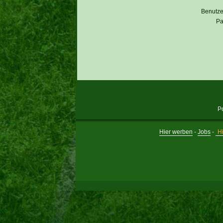
Benutz
Pa
P
Hier werben
-
Jobs
-
Hi