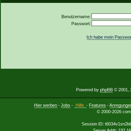
Benutzername:
Passwort:
Ich habe mein Passwor
Powered by
phpBB
© 2001, 
Hier werben
-
Jobs
-
Hilfe
-
Features
-
Anregunge
© 2000-2026 comu
Session ID: t6034v1sn2b
Server Addr: 192.1