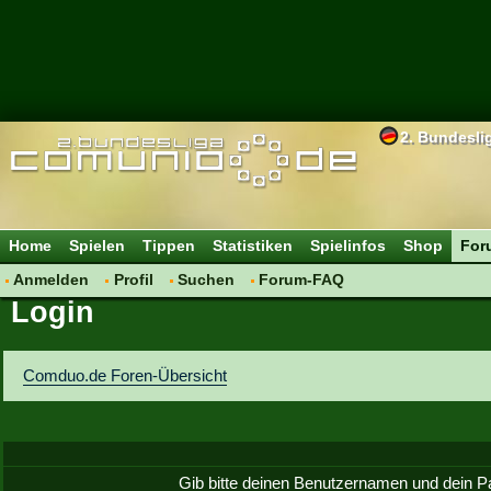
2. Bundesli
Home
Spielen
Tippen
Statistiken
Spielinfos
Shop
For
Anmelden
Profil
Suchen
Forum-FAQ
Login
Comduo.de Foren-Übersicht
Gib bitte deinen Benutzernamen und dein P