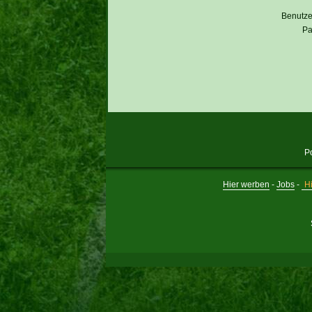
Benutz
Pa
P
Hier werben
-
Jobs
-
Hi