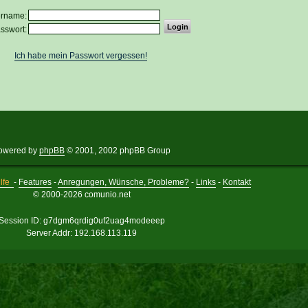
ername:
sswort:
Ich habe mein Passwort vergessen!
owered by
phpBB
© 2001, 2002 phpBB Group
lfe
-
Features
-
Anregungen, Wünsche, Probleme?
-
Links
-
Kontakt
© 2000-2026 comunio.net
Session ID: g7dgm6qrdig0uf2uag4modeeep
Server Addr: 192.168.113.119