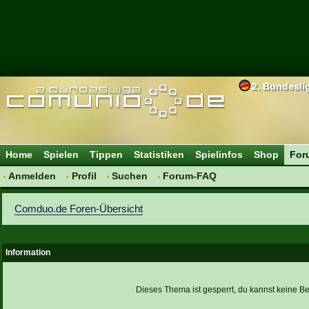
2. Bundesli
Home
Spielen
Tippen
Statistiken
Spielinfos
Shop
For
Anmelden
Profil
Suchen
Forum-FAQ
Comduo.de Foren-Übersicht
Information
Dieses Thema ist gesperrt, du kannst keine Be