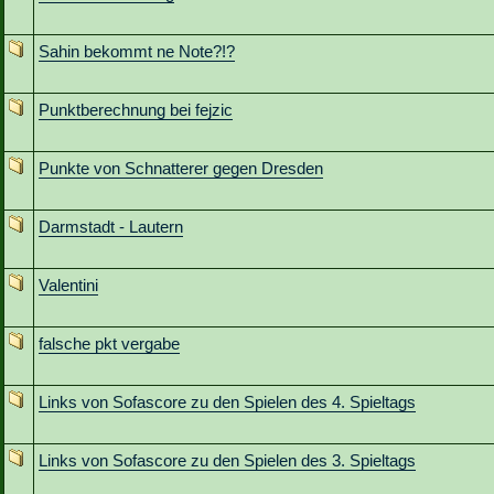
Sahin bekommt ne Note?!?
Punktberechnung bei fejzic
Punkte von Schnatterer gegen Dresden
Darmstadt - Lautern
Valentini
falsche pkt vergabe
Links von Sofascore zu den Spielen des 4. Spieltags
Links von Sofascore zu den Spielen des 3. Spieltags