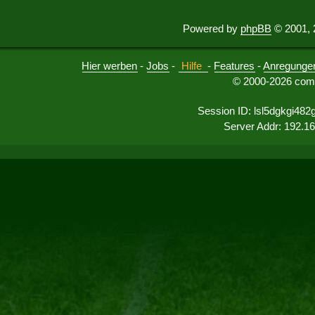
Powered by
phpBB
© 2001, 
Hier werben
-
Jobs
-
Hilfe
-
Features
-
Anregunge
© 2000-2026 comu
Session ID: lsl5dgkgi48
Server Addr: 192.1