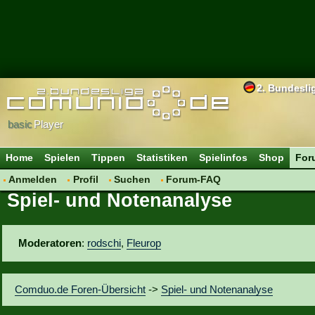
2. Bundesli
basic
Player
Home
Spielen
Tippen
Statistiken
Spielinfos
Shop
For
Anmelden
Profil
Suchen
Forum-FAQ
Spiel- und Notenanalyse
Moderatoren
:
rodschi
,
Fleurop
Comduo.de Foren-Übersicht
->
Spiel- und Notenanalyse