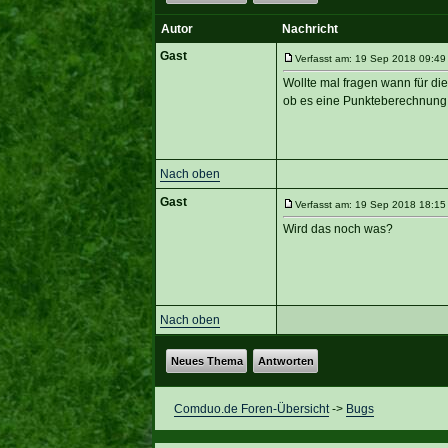
Autor
Nachricht
Gast
Verfasst am: 19 Sep 2018 09:49
Wollte mal fragen wann für di
ob es eine Punkteberechnung
Nach oben
Gast
Verfasst am: 19 Sep 2018 18:15 
Wird das noch was?
Nach oben
Neues Thema
Antworten
Comduo.de Foren-Übersicht
->
Bugs