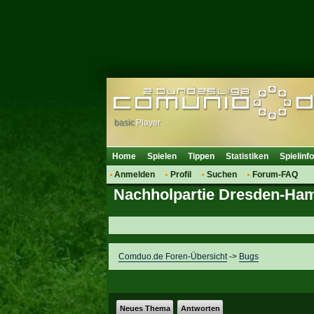
basic
Player
Home
Spielen
Tippen
Statistiken
Spielinf
Anmelden
Profil
Suchen
Forum-FAQ
Nachholpartie Dresden-Ha
Comduo.de Foren-Übersicht
->
Bugs
Neues Thema
Antworten