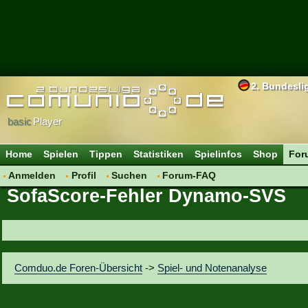
2. Bundesli
basic
Player
Home
Spielen
Tippen
Statistiken
Spielinfos
Shop
For
Anmelden
Profil
Suchen
Forum-FAQ
SofaScore-Fehler Dynamo-SVS
Comduo.de Foren-Übersicht
->
Spiel- und Notenanalyse