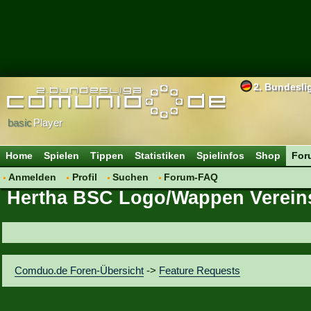
2. Bundesli
basic
Player
Home
Spielen
Tippen
Statistiken
Spielinfos
Shop
For
Anmelden
Profil
Suchen
Forum-FAQ
Hertha BSC Logo/Wappen Verei
Comduo.de Foren-Übersicht
->
Feature Requests