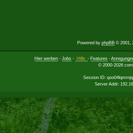
Powered by
phpBB
© 2001, 
Hier werben
-
Jobs
-
Hilfe
-
Features
-
Anregunge
© 2000-2026 comu
Session ID: qoo04lqmrnj
Server Addr: 192.1