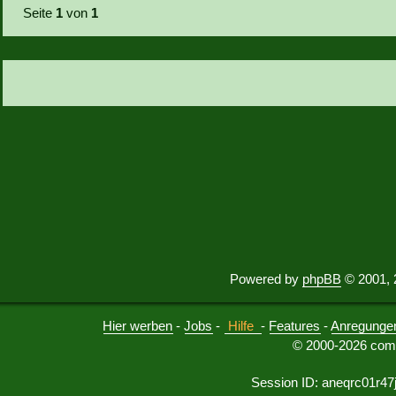
Seite
1
von
1
Powered by
phpBB
© 2001, 
Hier werben
-
Jobs
-
Hilfe
-
Features
-
Anregunge
© 2000-2026 comu
Session ID: aneqrc01r47