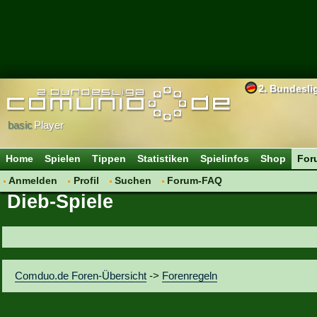
2. Bundesli
basic
Player
Home
Spielen
Tippen
Statistiken
Spielinfos
Shop
For
Anmelden
Profil
Suchen
Forum-FAQ
Dieb-Spiele
Comduo.de Foren-Übersicht
->
Forenregeln