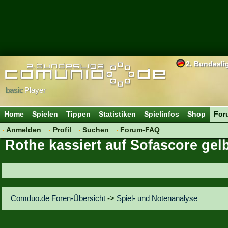
2. Bundesli
basic
Player
Home
Spielen
Tippen
Statistiken
Spielinfos
Shop
For
Anmelden
Profil
Suchen
Forum-FAQ
Rothe kassiert auf Sofascore gel
Comduo.de Foren-Übersicht
->
Spiel- und Notenanalyse