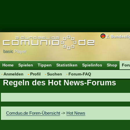
2. Bundesli
basic
Player
Home
Spielen
Tippen
Statistiken
Spielinfos
Shop
For
Anmelden
Profil
Suchen
Forum-FAQ
Regeln des Hot News-Forums
Comduo.de Foren-Übersicht
->
Hot News